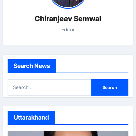
Chiranjeev Semwal
Editor
Search News
S
e
a
r
c
Uttarakhand
h
f