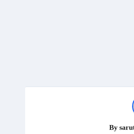
By
saru