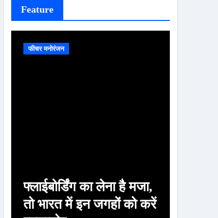
Feature
फीचर मनोरंजन
फीचर मनोरं
फ्लाईबोर्डिंग का लेना है मजा,
चाणक्य
तो भारत में इन जगहों को करें
पत्नी क