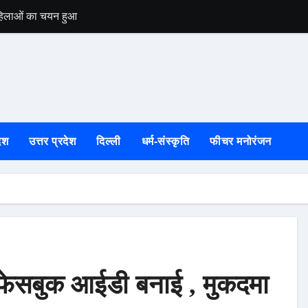
 महिलाओं का चयन हुआ
उत्तरकाशी की स्वतं
ेश
उत्तर प्रदेश
दिल्ली
धर्म-संस्कृति
फीचर मनोरंजन
 फेसबुक आईडी बनाई , मुकदमा