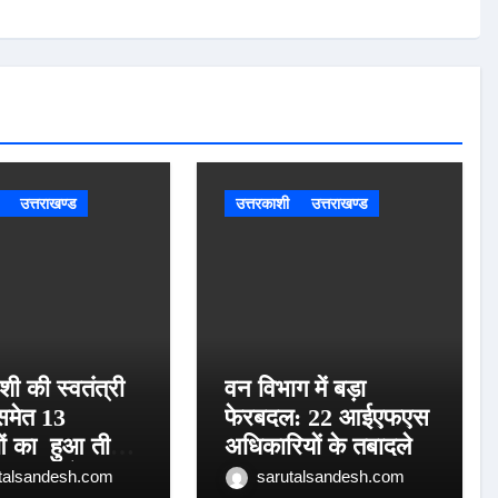
उत्तराखण्ड
उत्तरकाशी
उत्तराखण्ड
शी की स्वतंत्री
वन विभाग में बड़ा
समेत 13
फेरबदल: 22 आईएफएस
ं का हुआ तीलू
अधिकारियों के तबादले
पुरस्कार के लिय
talsandesh.com
sarutalsandesh.com