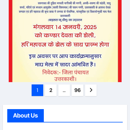
Posts
1
2
…
96
pagination
About Us