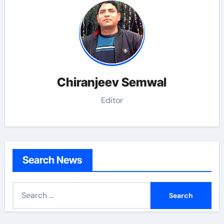
Chiranjeev Semwal
Editor
Search News
S
e
a