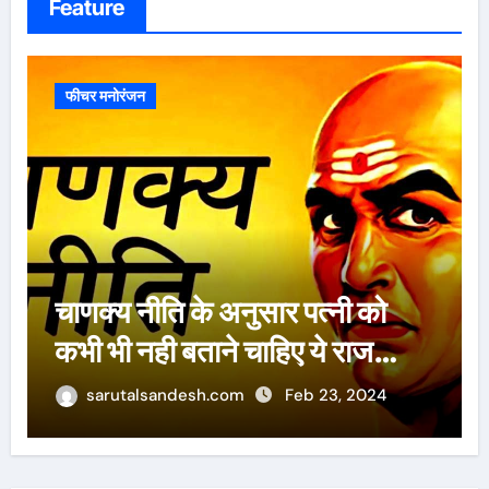
Feature
फीचर मनोरंजन
ऐसे 100 बार मरूंगी, मेरी वजह से
बची लाखों महिलाओं की जान : पूनम
पांडेय
sarutalsandesh.com
Feb 23, 2024