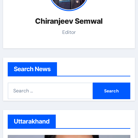
Chiranjeev Semwal
Editor
Search News
S
e
a
r
c
Uttarakhand
h