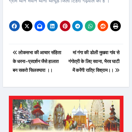
ग्राम थान भवान थाना थत्यूड जिला टिहरी गढ़वाल का है ‌।
Post
लोकसभा की आचार संहिता
मां गंगा की डोली मुखवा गांव से
navigation
के धरना-प्रदर्शन जैसे हालात
गंगोत्री के लिए रवाना, भैरव घाटी
बन सकते सिलक्यारा ।।
में करेंगी रात्रि विश्राम।।