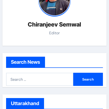
Chiranjeev Semwal
Editor
Search News
S
e
a
r
c
Uttarakhand