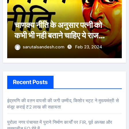
ऐसे 100 बार मरूंगी, मेरी वजह से
बची लाखों महिलाओं की जान : पूनम
पांडेय
sarutalsandesh.com
Feb 23, 2024
Recent Posts
इंद्रमणि की वतन वापसी की जगी उम्मीद, किशोर भट्ट ने मुख्यमंत्री से
मंजूर कराई ₹2 लाख की सहायता
पुरोला नगर पंचायत में पुराने निर्माण कार्यों पर FIR, पूर्व अध्यक्ष और
तत्कालीन EO घेरे में