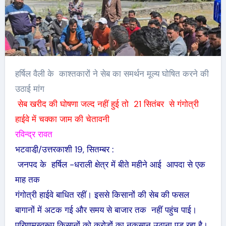
हर्षिल वैली के काश्तकारों ने सेब का समर्थन मूल्य घोषित करने की
उठाई मांग
सेब खरीद की घोषणा जल्द नहीं हुई तो 21 सितंबर से गंगोत्री
हाईवे में चक्का जाम की चेतावनी
रविन्द्र रावत
भटवाडी़/उत्तरकाशी 19, सितम्बर :
जनपद के हर्षिल -धराली क्षेत्र में बीते महीने आई आपदा से एक
माह तक
गंगोत्री हाईवे बाधित रहीं। इससे किसानों की सेब की फसल
बागानों में अटक गई और समय से बाजार तक नहीं पहुंच पाई।
परिणामस्वरूप किसानों को करोड़ों का नुकसान उठाना पड़ रहा है।