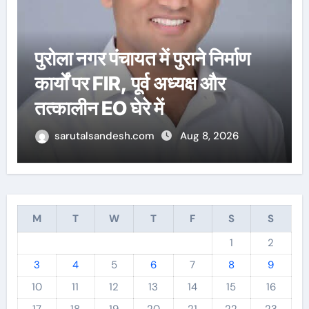
उत्तरकाशी की स्वतंत्री बधानी समेत
13 महिलाओं का चयन हुआ
sarutalsandesh.com
Aug 6, 2026
M
T
W
T
F
S
S
1
2
3
4
5
6
7
8
9
10
11
12
13
14
15
16