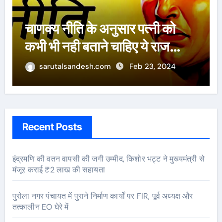
ऐसे 100 बार मरूंगी, मेरी वजह से
बची लाखों महिलाओं की जान : पूनम
पांडेय
sarutalsandesh.com
Feb 23, 2024
Recent Posts
इंद्रमणि की वतन वापसी की जगी उम्मीद, किशोर भट्ट ने मुख्यमंत्री से
मंजूर कराई ₹2 लाख की सहायता
पुरोला नगर पंचायत में पुराने निर्माण कार्यों पर FIR, पूर्व अध्यक्ष और
तत्कालीन EO घेरे में