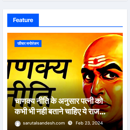
Feature
फीचर मनोरंजन
ऐसे 100 बार मरूंगी, मेरी वजह से
बची लाखों महिलाओं की जान : पूनम
पांडेय
sarutalsandesh.com
Feb 23, 2024