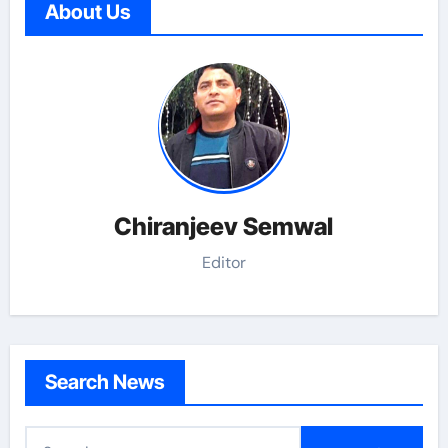
About Us
Chiranjeev Semwal
Editor
Search News
S