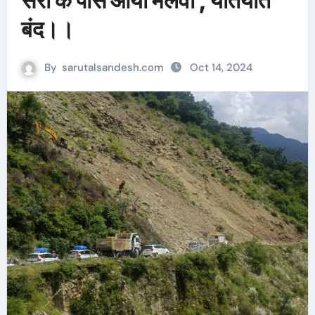
सेरा के पास आया मलवा , यातयात
बंद।।
By
sarutalsandesh.com
Oct 14, 2024