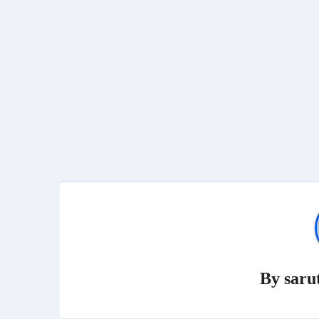
By
saru