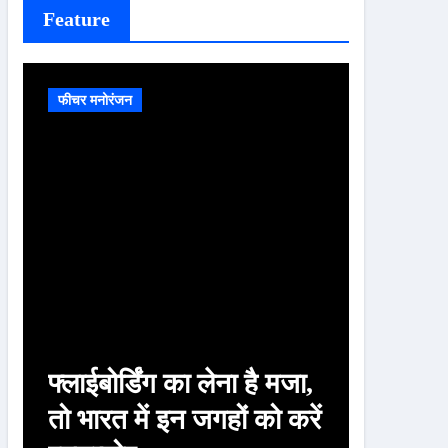
Feature
फीचर मनोरंजन
फीचर मनोरं
फ्लाईबोर्डिंग का लेना है मजा,
चाणक्य
तो भारत में इन जगहों को करें
पत्नी क