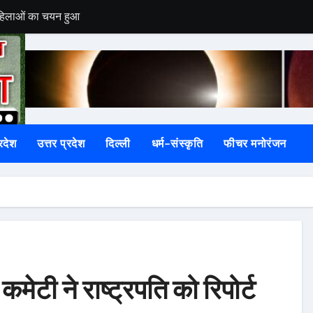
 महिलाओं का चयन हुआ
महिलाओं का हुआ तीलू रौतेली पुरस्कार के लिय चयन
अधिकारियों के तबादले
बन सकते हैं भस्मासुर!
रा, दूध-दही से अभिषेक कर श्रद्धालुओं ने मांगा सुख-समृद्धि का आशीर्वाद
रदेश
उत्तर प्रदेश
दिल्ली
धर्म-संस्कृति
फीचर मनोरंजन
कोष्ठ के संयोजक, कार्यकर्ताओं ने मिठाई बांटकर जताई खुशीखुशी
ं बहा, रेस्क्यू जारी
में बहा, रेस्क्यू अभियान जारी
चार साल से बिना फिटनेस दौड़ रही थी टैक्सी
 पर FIR, पूर्व अध्यक्ष और तत्कालीन EO घेरे में
ेटी ने राष्ट्रपति को रिपोर्ट