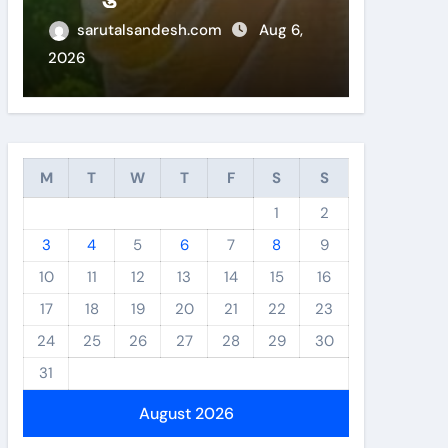
लिय चयन
sarutalsandesh.com
Aug 6,
sarut
2026
2026
M
T
W
T
F
S
S
1
2
3
4
5
6
7
8
9
10
11
12
13
14
15
16
17
18
19
20
21
22
23
24
25
26
27
28
29
30
31
August 2026