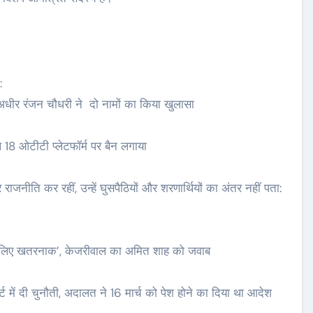
लेना है मजा,
चाणक्य नीति के अनुसार पत्नी
गहों को करें
को कभी भी नही बताने चाहिए
ये राज…
:
com
Feb 23,
sarutalsandesh.com
Feb 23,
, अधीर रंजन चौधरी ने दो नामों का किया खुलासा
2024
 18 ओटीटी प्लेटफॉर्म पर बैन लगाया
 राजनीति कर रहीं, उन्हें घुसपैठियों और शरणार्थियों का अंतर नहीं पता:
श के लिए खतरनाक’, केजरीवाल का अमित शाह को जवाब
ं दी चुनौती, अदालत ने 16 मार्च को पेश होने का दिया था आदेश