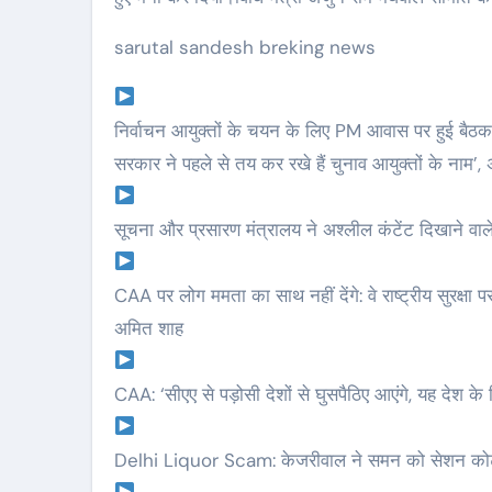
 100 बार मरूंगी, मेरी
फ्लाईबोर्डिंग का 
sarutal sandesh breking news
 से बची लाखों महिलाओं
तो भारत में इन ज
जान : पूनम पांडेय
एक्सप्लोर
निर्वाचन आयुक्तों के चयन के लिए PM आवास पर हुई बैठक
sarutalsandesh.com
Feb 23,
sarutalsandesh.
सरकार ने पहले से तय कर रखे हैं चुनाव आयुक्तों के नाम’
4
2024
सूचना और प्रसारण मंत्रालय ने अश्लील कंटेंट दिखाने वाले
CAA पर लोग ममता का साथ नहीं देंगे: वे राष्ट्रीय सुरक्षा पर
अमित शाह
CAA: ‘सीएए से पड़ोसी देशों से घुसपैठिए आएंगे, यह दे
Delhi Liquor Scam: केजरीवाल ने समन को सेशन कोर्ट मे