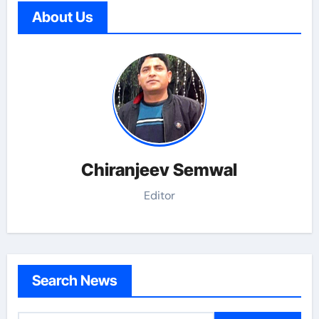
About Us
Chiranjeev Semwal
Editor
Search News