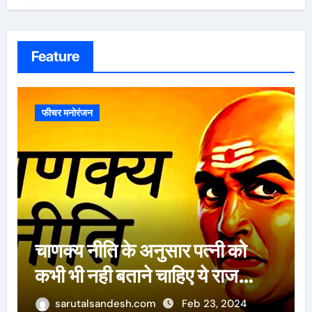
Feature
फीचर मनोरंजन
ऐसे 100 बार मरूंगी, मेरी वजह से
बची लाखों महिलाओं की जान : पूनम
पांडेय
sarutalsandesh.com
Feb 23, 2024