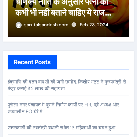
बची लाखों महिलाओं की जान : पूनम
पांडेय
sarutalsandesh.com
Feb 23, 2024
Recent Posts
इंद्रमणि की वतन वापसी की जगी उम्मीद, किशोर भट्ट ने मुख्यमंत्री से
मंजूर कराई ₹2 लाख की सहायता
पुरोला नगर पंचायत में पुराने निर्माण कार्यों पर FIR, पूर्व अध्यक्ष और
तत्कालीन EO घेरे में
उत्तरकाशी की स्वतंत्री बधानी समेत 13 महिलाओं का चयन हुआ