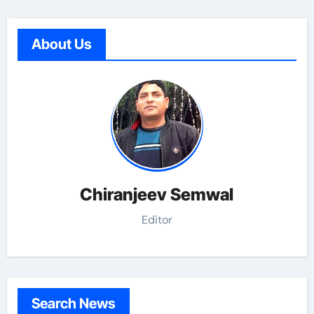
About Us
Chiranjeev Semwal
Editor
Search News