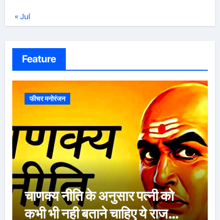
« Jul
Feature
फीचर मनोरंजन
ऐसे 100 बार मरूंगी, मेरी वजह से
बची लाखों महिलाओं की जान : पूनम
पांडेय