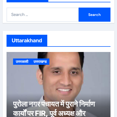
S
e
a
r
c
Uttarakhand
h
f
o
उत्तरकाशी
उत्तराखण्ड
r
:
उत्तरकाशी की स्वतंत्री बधानी समेत