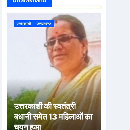
Uttarakhand
h
f
o
उत्तरकाशी
उत्तराखण्ड
उत्तरकाशी
r
:
उत्तरकाशी की स्वतंत्री
उत्तरका
बधानी समेत 13 महिलाओं का
बधानी 
चयन हुआ
हुआ तील