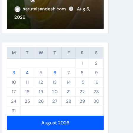
लिय च
sarutalsandesh.com
Aug 6,
sarut
2026
2026
M
T
W
T
F
S
S
1
2
3
4
5
6
7
8
9
10
11
12
13
14
15
16
17
18
19
20
21
22
23
24
25
26
27
28
29
30
31
August 2026