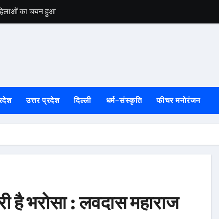
 महिलाओं का चयन हुआ
उत्तरकाशी की स्वतं
रदेश
उत्तर प्रदेश
दिल्ली
धर्म-संस्कृति
फीचर मनोरंजन
री है भरोसा : लवदास महाराज