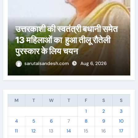
उत्तरकाशी की स्वतंत्री बधानी समेत
13 महिलाओं का हुआ तीलू रौतेली
पुरस्कार के लिय चयन
sarutalsandesh.com
Aug 6, 2026
M
T
W
T
F
S
S
1
2
3
4
5
6
7
8
9
10
11
12
13
14
15
16
17