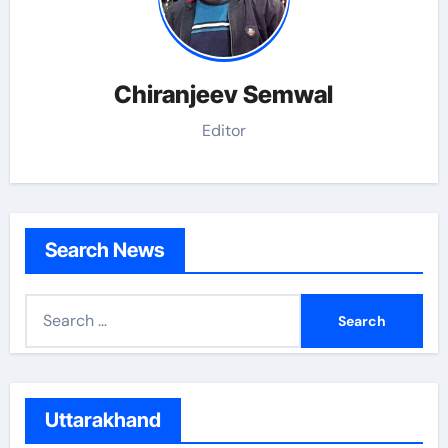
Chiranjeev Semwal
Editor
Search News
S
e
a
r
c
Uttarakhand
h