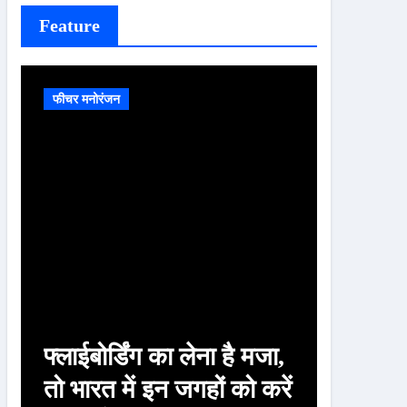
Feature
फीचर मनोरंजन
फीचर मनोरं
फ्लाईबोर्डिंग का लेना है मजा,
चाणक्य
तो भारत में इन जगहों को करें
पत्नी क