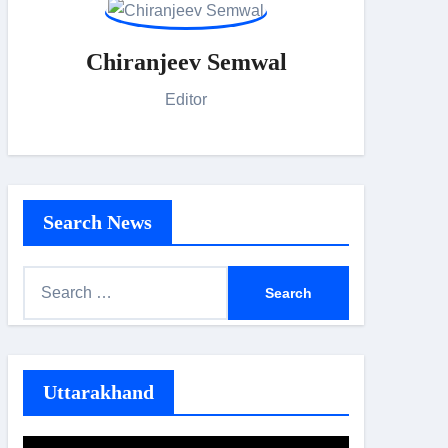
Chiranjeev Semwal
Editor
Search News
S
e
a
r
Uttarakhand
c
h
f