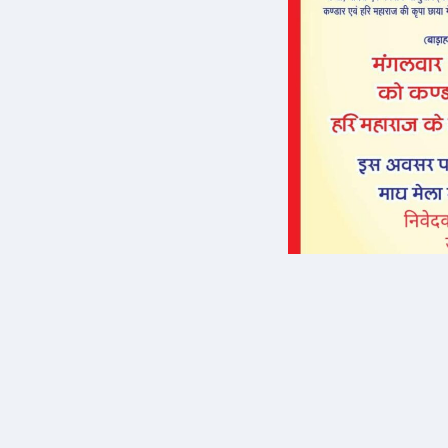
फीचर मनोरंजन
ऐसे 100 बार मरूं
वजह से बची ला