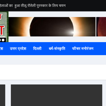
महिलाओं का हुआ तीलू रौतेली पुरस्कार के लिय चयन
धिकारियों के तबादले
न सकते हैं भस्मासुर!
ा, दूध-दही से अभिषेक कर श्रद्धालुओं ने मांगा सुख-समृद्धि का आशीर्वाद
ोष्ठ के संयोजक, कार्यकर्ताओं ने मिठाई बांटकर जताई खुशीखुशी
ेश
उत्तर प्रदेश
दिल्ली
धर्म-संस्कृति
फीचर मनोरंजन
 बहा, रेस्क्यू जारी
ें बहा, रेस्क्यू अभियान जारी
ार साल से बिना फिटनेस दौड़ रही थी टैक्सी
 बैंक के चक्कर काटते-काटते थके कदम
 महिलाओं का चयन हुआ