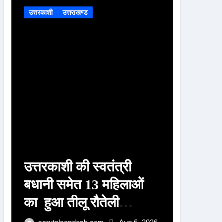
उत्तरकाशी
उत्तराखण्ड
उत्तरकाशी
o
r
:
उत्तरकाशी की स्वतंत्री
वन विभा
बधानी समेत 13 महिलाओं
22 आई
का हुआ तीलू रौतेली
के तबा
पुरस्कार के लिय चयन