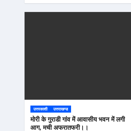
उत्तरकाशी
उत्तराखण्ड
हरुंता बुग्याल मे
की शैल यात्रा, 
उत्तरकाशी
उत्तराखण्ड
अभिषेक कर श्रद्
मोरी के गुराडी गांव में आवासीय भवन में लगी
आग, मची अफरातफरी।।
मांगा सुख-समृद्ध