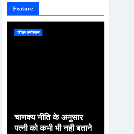
Feature
फीचर मनोरंजन
फीचर मनोरं
चाणक्य नीति के अनुसार
ऐसे 100
पत्नी को कभी भी नही बताने
वजह से