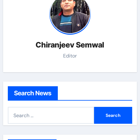
Chiranjeev Semwal
Editor
Search News
S
e
a
r