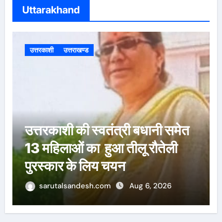
c
Uttarakhand
h
f
o
उत्तरकाशी
उत्तराखण्ड
r
:
वन विभाग में बड़ा फेरबदल: 22
आईएफएस अधिकारियों के तबादले
sarutalsandesh.com
Aug 6, 2026