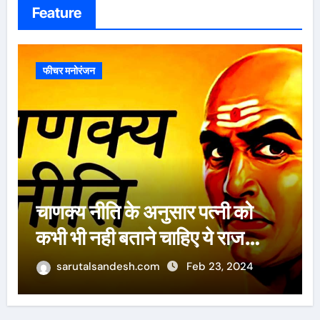
Feature
फीचर मनोरंजन
ऐसे 100 बार मरूंगी, मेरी वजह से
बची लाखों महिलाओं की जान : पूनम
पांडेय
sarutalsandesh.com
Feb 23, 2024