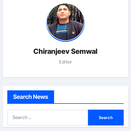
Chiranjeev Semwal
Editor
Search News
S
e
a