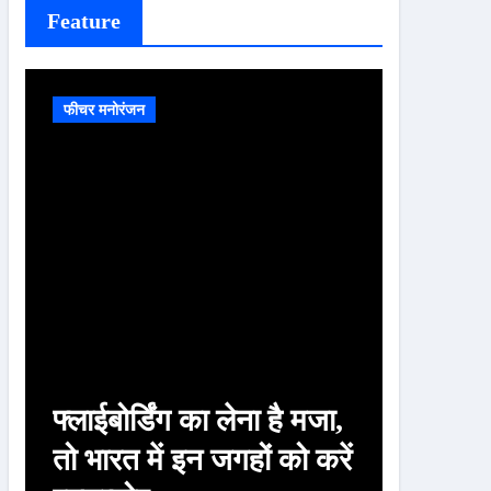
Feature
फीचर मनोरंजन
फीचर मनोरं
फ्लाईबोर्डिंग का लेना है मजा,
चाणक्य
तो भारत में इन जगहों को करें
पत्नी क