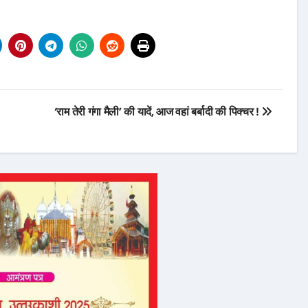
लेना है मजा,
चाणक्य नीति के अनुसार पत्नी
गहों को करें
को कभी भी नही बताने चाहिए
ये राज…
com
Feb 23,
sarutalsandesh.com
Feb 23,
‘राम तेरी गंगा मैली’ की यादें, आज वहां बर्बादी की पिक्चर !
2024