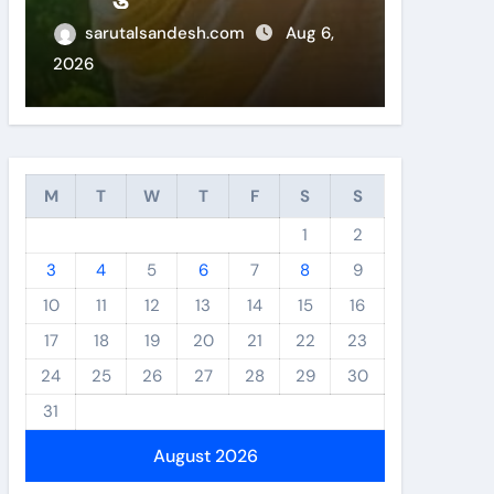
लिय चयन
sarutalsandesh.com
Aug 6,
sarut
2026
2026
M
T
W
T
F
S
S
1
2
3
4
5
6
7
8
9
10
11
12
13
14
15
16
17
18
19
20
21
22
23
24
25
26
27
28
29
30
31
August 2026