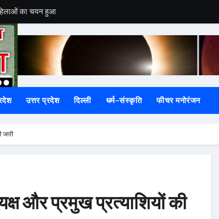
 महिलाओं का चयन हुआ
महिलाओं का हुआ तीलू रौतेली पुरस्कार के लिय चयन
अधिकारियों के तबादले
बन सकते हैं भस्मासुर!
रा, दूध-दही से अभिषेक कर श्रद्धालुओं ने मांगा सुख-समृद्धि का आशीर्वाद
रदेश
उत्तर प्रदेश
दिल्ली
धर्म-संस्कृति
फीचर मनोरंजन
कोष्ठ के संयोजक, कार्यकर्ताओं ने मिठाई बांटकर जताई खुशीखुशी
ं बहा, रेस्क्यू जारी
ी जारी
में बहा, रेस्क्यू अभियान जारी
चार साल से बिना फिटनेस दौड़ रही थी टैक्सी
 पर FIR, पूर्व अध्यक्ष और तत्कालीन EO घेरे में
क्ष और प्रमुख प्रत्याशियों की