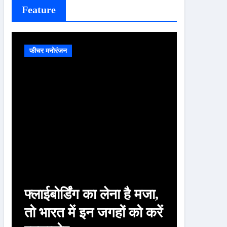
Feature
फीचर मनोरंजन
फीचर मनोरं
फ्लाईबोर्डिंग का लेना है मजा,
चाणक्य
तो भारत में इन जगहों को करें
पत्नी क