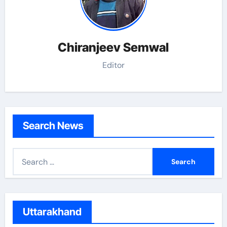
Chiranjeev Semwal
Editor
Search News
S
e
a
r
c
Uttarakhand
h