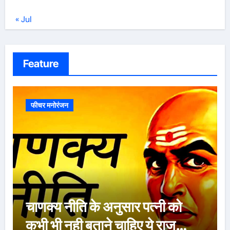
« Jul
Feature
फीचर मनोरंजन
ऐसे 100 बार मरूंगी, मेरी वजह से
बची लाखों महिलाओं की जान : पूनम
पांडेय