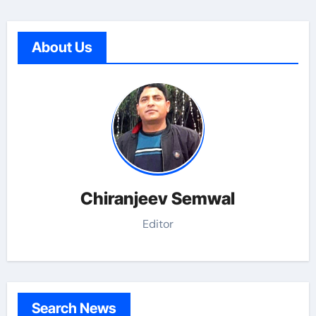
About Us
Chiranjeev Semwal
Editor
Search News