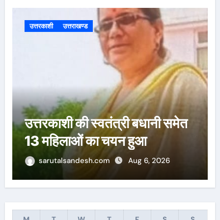
f
o
उत्तरकाशी
उत्तराखण्ड
r
:
उत्तरकाशी की स्वतंत्री बधानी समेत
13 महिलाओं का हुआ तीलू रौतेली
पुरस्कार के लिय चयन
sarutalsandesh.com
Aug 6, 2026
M
T
W
T
F
S
S