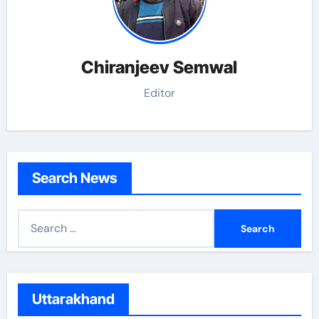
Chiranjeev Semwal
Editor
Search News
S
e
a
r
c
Uttarakhand
h