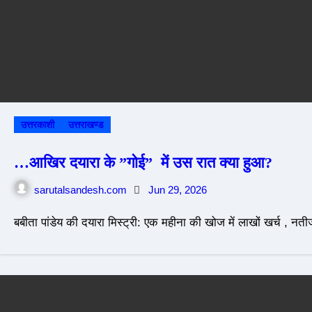
उत्तरकाशी
उत्तराखण्ड
…आखिर दयारा के ”गोई” में उस रात क्या हुआ?
sarutalsandesh.com
Jun 29, 2026
बबीता पांडेय की दयारा मिस्ट्री: एक महीना की खोज में लाखों खर्च , न