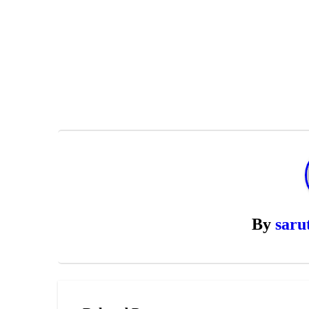
By
saru