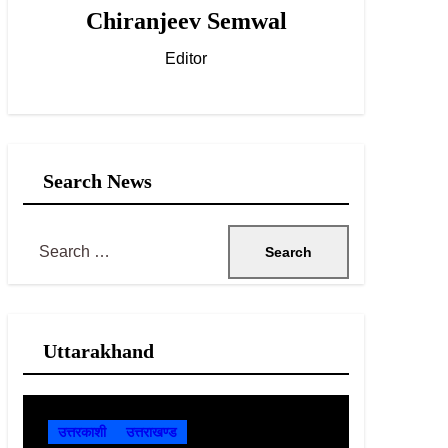
Chiranjeev Semwal
Editor
Search News
S
e
a
r
Uttarakhand
c
h
f
उत्तरकाशी
उत्तराखण्ड
उत्तरकाशी
o