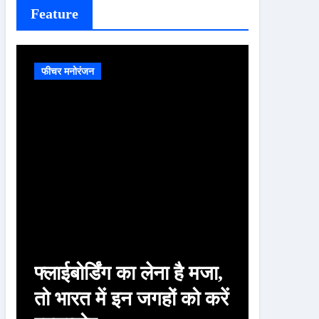
Feature
फीचर मनोरंजन
फीचर मनोरं
फ्लाईबोर्डिंग का लेना है मजा,
चाणक्य
तो भारत में इन जगहों को करें
पत्नी क