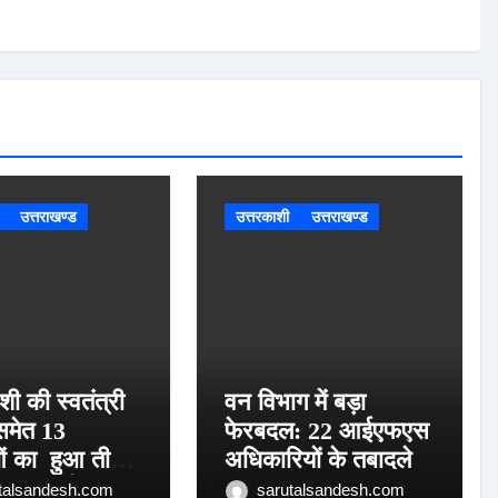
उत्तराखण्ड
उत्तरकाशी
उत्तराखण्ड
शी की स्वतंत्री
वन विभाग में बड़ा
समेत 13
फेरबदल: 22 आईएफएस
ं का हुआ तीलू
अधिकारियों के तबादले
पुरस्कार के लिय
talsandesh.com
sarutalsandesh.com