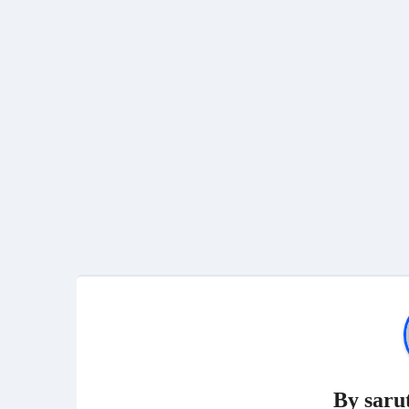
By
saru