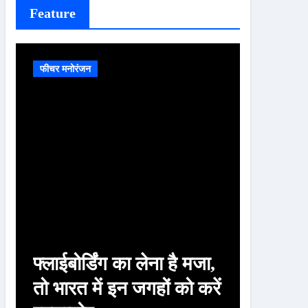
Feature
फीचर मनोरंजन
फीचर मनोरं
फ्लाईबोर्डिंग का लेना है मजा,
चाणक्य
तो भारत में इन जगहों को करें
पत्नी क